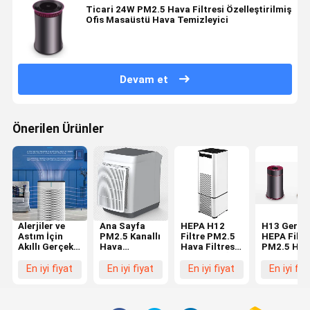
Ticari 24W PM2.5 Hava Filtresi Özelleştirilmiş
Ofis Masaüstü Hava Temizleyici
Devam et
Önerilen Ürünler
Alerjiler ve
Ana Sayfa
HEPA H12
H13 Gerçe
Astım İçin
PM2.5 Kanallı
Filtre PM2.5
HEPA Filtr
Akıllı Gerçek
Hava
Hava Filtresi
PM2.5 Hav
5 In1 HEPA
Temizleyici
Duman Ev İçin
Filtresi 24
Büyük Oda
Hepa ve
Küçük
Ev Alerjiler
En iyi fiyat
En iyi fiyat
En iyi fiyat
En iyi fiy
Hava
Dijital Ekranlı
İyonizer Hava
Evcil
Temizleyici
Karbon
Temizleyici
Hayvanlar
Hava
Filtreli Hava
İçin Düşük
Temizleyici
Temizleyici
Gürültü