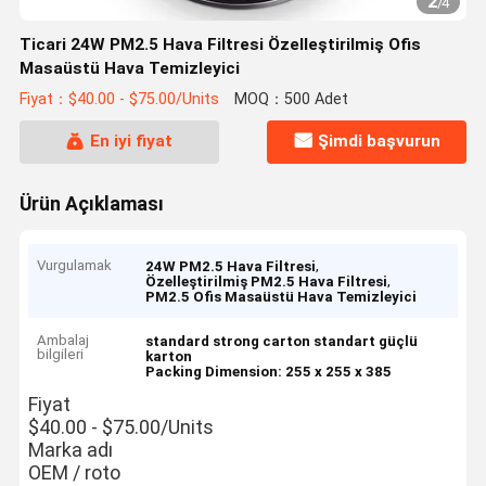
2
/
4
Ticari 24W PM2.5 Hava Filtresi Özelleştirilmiş Ofis
Masaüstü Hava Temizleyici
Fiyat：$40.00 - $75.00/Units
MOQ：500 Adet
En iyi fiyat
Şimdi başvurun
Ürün Açıklaması
Vurgulamak
,
24W PM2.5 Hava Filtresi
,
Özelleştirilmiş PM2.5 Hava Filtresi
PM2.5 Ofis Masaüstü Hava Temizleyici
Ambalaj
standard strong carton
standart güçlü
bilgileri
karton
Packing Dimension: 255 x 255 x 385
Fiyat
$40.00 - $75.00/Units
Marka adı
OEM / roto