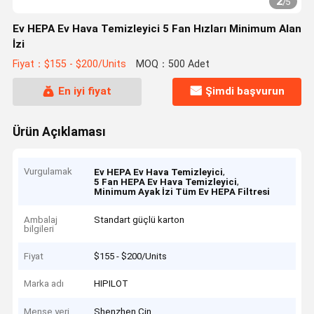
2
/
5
Ev HEPA Ev Hava Temizleyici 5 Fan Hızları Minimum Alan
İzi
Fiyat：$155 - $200/Units
MOQ：500 Adet
En iyi fiyat
Şimdi başvurun
Ürün Açıklaması
Vurgulamak
,
Ev HEPA Ev Hava Temizleyici
,
5 Fan HEPA Ev Hava Temizleyici
Minimum Ayak İzi Tüm Ev HEPA Filtresi
Ambalaj
Standart güçlü karton
bilgileri
Fiyat
$155 - $200/Units
Marka adı
HIPILOT
Menşe yeri
Shenzhen Çin