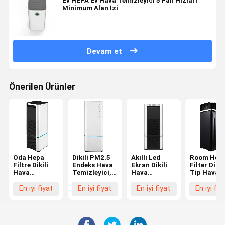
Ev HEPA Ev Hava Temizleyici 5 Fan Hızları
Minimum Alan İzi
Devam et
Önerilen Ürünler
Oda Hepa
Dikili PM2.5
Akıllı Led
Room Hep
Filtre Dikili
Endeks Hava
Ekran Dikili
Filter Dikili
Hava
Temizleyici,
Hava
Tip Hava
Temizleyici
Otel İçin UV
Temizleyici
Temizleyic
Aktif Gerçek
Hava
Mini
Akıllı Ev
En iyi fiyat
En iyi fiyat
En iyi fiyat
En iyi fiy
Zamanlı
Temizleyici
Taşınabilir
Aletleri
Arıtma
HEPA Ev
Odası