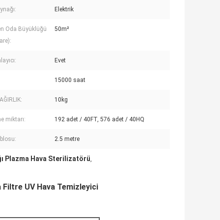
ynağı:
Elektrik
en Oda Büyüklüğü
50m²
are):
ayıcı:
Evet
15000 saat
AĞIRLIK:
10kg
e miktarı:
192 adet / 40FT, 576 adet / 40HQ
blosu:
2.5 metre
ğı Plazma Hava Sterilizatörü
,
Filtre UV Hava Temizleyici