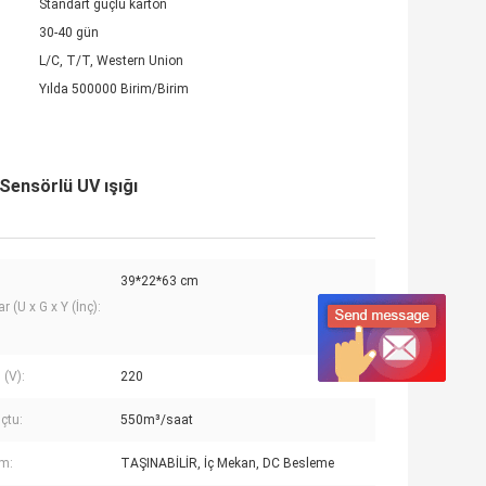
Standart güçlü karton
30-40 gün
L/C, T/T, Western Union
Yılda 500000 Birim/Birim
Sensörlü UV ışığı
39*22*63 cm
r (U x G x Y (İnç):
 (V):
220
çtu:
550m³/saat
m:
TAŞINABİLİR, İç Mekan, DC Besleme