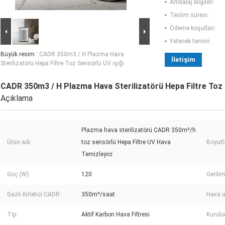
Ambalaj bilgileri:
Teslim süresi:
Ödeme koşulları:
Yetenek temini:
Büyük resim :
CADR 350m3 / H Plazma Hava
İletişim
Sterilizatörü Hepa Filtre Toz Sensörlü UV ışığı
CADR 350m3 / H Plazma Hava Sterilizatörü Hepa Filtre Toz 
Açıklama
Plazma hava sterilizatörü CADR 350m³/h
Ürün adı:
toz sensörlü Hepa Filtre UV Hava
Boyutla
Temizleyici
Güç (W):
120
Gerilim
Gazlı Kirletici CADR:
350m³/saat
Hava u
Tip:
Aktif Karbon Hava Filtresi
Kurulu