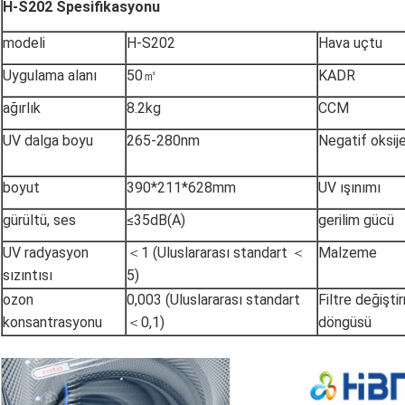
H-S202 Spesifikasyonu
modeli
H-S202
Hava uçtu
Uygulama alanı
50㎡
KADR
ağırlık
8.2kg
CCM
UV dalga boyu
265-280nm
Negatif oksije
boyut
390*211*628mm
UV ışınımı
gürültü, ses
≤35dB(A)
gerilim gücü
UV radyasyon
＜1 (Uluslararası standart ＜
Malzeme
sızıntısı
5)
ozon
0,003 (Uluslararası standart
Filtre değişti
konsantrasyonu
＜0,1)
döngüsü