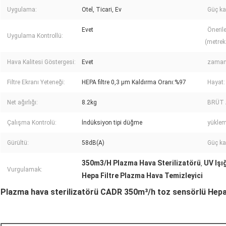
Uygulama:
Otel, Ticari, Ev
Güç ka
Evet
Öneril
Uygulama Kontrollü:
(metrek
Hava Kalitesi Göstergesi:
Evet
zamanl
Filtre Ekranı Yeteneği:
HEPA filtre 0,3 μm Kaldırma Oranı:%97
Hayat:
Net ağırlığı:
8.2kg
BRÜT 
Çalışma Kontrolü:
İndüksiyon tipi düğme
yüklem
Gürültü:
58dB(A)
Güç ka
350m3/H Plazma Hava Sterilizatörü
UV Işı
,
Vurgulamak:
Hepa Filtre Plazma Hava Temizleyici
Plazma hava sterilizatörü CADR 350m³/h toz sensörlü Hepa 