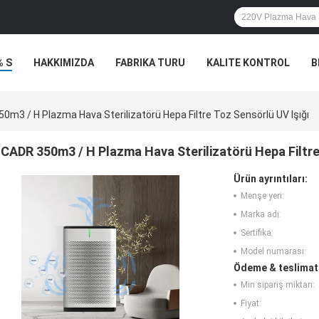
% S
HAKKIMIZDA
FABRIKA TURU
KALITE KONTROL
B
0m3 / H Plazma Hava Sterilizatörü Hepa Filtre Toz Sensörlü UV Işığı
CADR 350m3 / H Plazma Hava Sterilizatörü Hepa Filtre
Ürün ayrıntıları:
Menşe yeri:
Marka adı:
Sertifika:
Model numarası:
Ödeme & teslimat 
Min sipariş miktarı:
Fiyat: