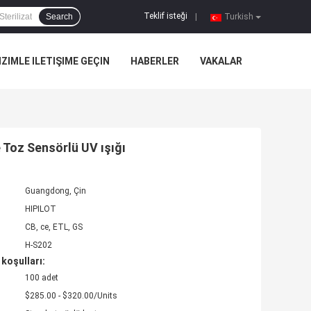
Teklif isteği
Search
|
Turkish
IZIMLE ILETIŞIME GEÇIN
HABERLER
VAKALAR
 Toz Sensörlü UV ışığı
Guangdong, Çin
HIPILOT
CB, ce, ETL, GS
H-S202
koşulları:
100 adet
$285.00 - $320.00/Units