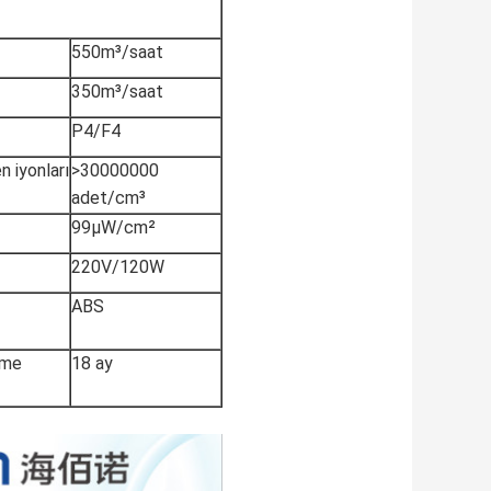
550m³/saat
350m³/saat
P4/F4
n iyonları
>30000000
adet/cm³
99μW/cm²
220V/120W
ABS
rme
18 ay